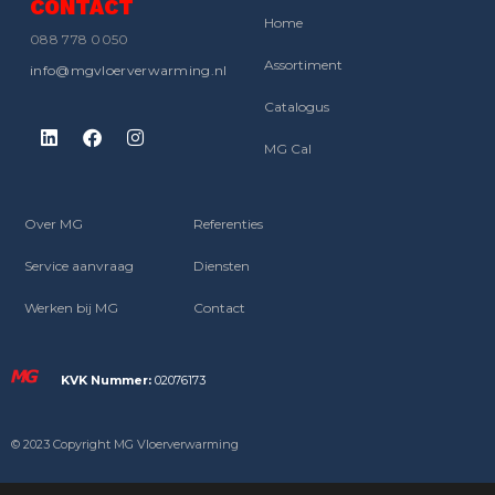
CONTACT
Home
088 778 0050
Assortiment
info@mgvloerverwarming.nl
Catalogus
MG Cal
Over MG
Referenties
Service aanvraag
Diensten
Werken bij MG
Contact
KVK Nummer:
02076173
© 2023 Copyright MG Vloerverwarming